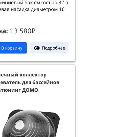
иниевый бак емкостью 32 л
вая насадка диаметром 16
на:
13 580₽
Подробнее
В корзину
нечный коллектор
еватель для бассейнов
атюнинг ДОМО