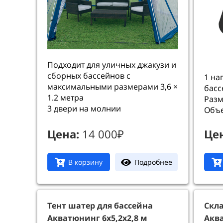
Подходит для уличных джакузи и
сборных бассейнов с
1 на
максимальными размерами 3,6 ×
басс
1.2 метра
Разм
3 двери на молнии
Объе
Цена:
14 000₽
Це
Подробнее
В корзину
Тент шатер для бассейна
Скла
Акватюнинг 6х5,2х2,8 м
Акв