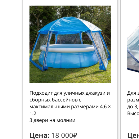
Подходит для уличных джакузи и
Для 
сборных бассейнов с
разм
максимальными размерами 4,6 ×
до 3,
1.2
Высо
3 двери на молнии
Цена:
18 000₽
Це