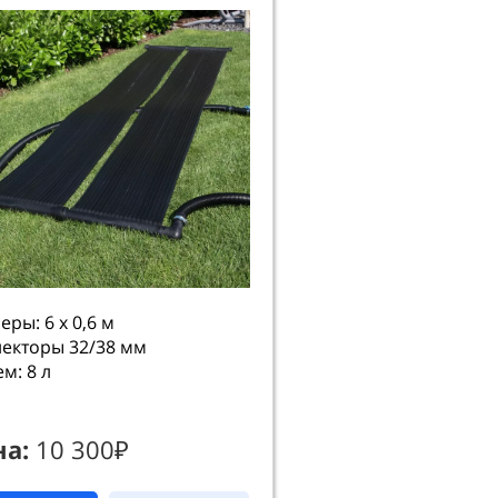
еры: 6 х 0,6 м
екторы 32/38 мм
м: 8 л
на:
10 300₽