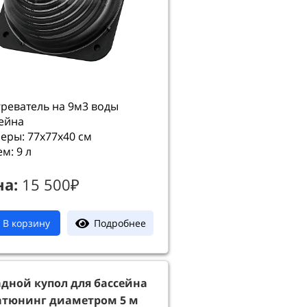
греватель на 9м3 воды
ейна
еры: 77х77х40 см
м: 9 л
на:
15 500₽
Подробнее
В корзину
дной купол для бассейна
атюнинг диаметром 5 м