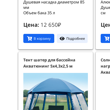
Душевая насадка диаметром 85
Алюм
мм
Душе
Объем бака 35 л
см
Цена:
12 650₽
Це
Подробнее
В корзину
Тент шатер для бассейна
Сол
Акватюнинг 5х4,3х2,5 м
нагр
Акв