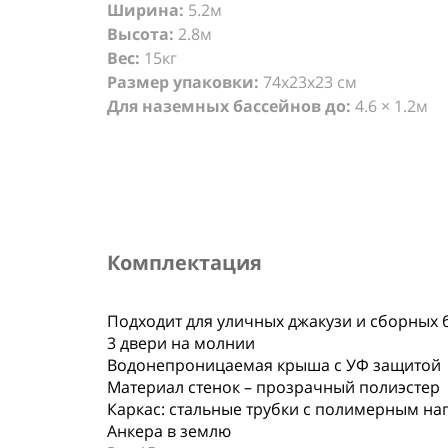
Ширина:
5.2м
Высота:
2.8м
Вес:
15кг
Размер упаковки:
74х23х23 см
Для наземных бассейнов до:
4.6 × 1.2м
Комплектация
Подходит для уличных джакузи и сборных 
3 двери на молнии
Водонепроницаемая крыша с УФ защитой
Материал стенок – прозрачный полиэстер
Каркас: стальные трубки с полимерным нап
Анкера в землю