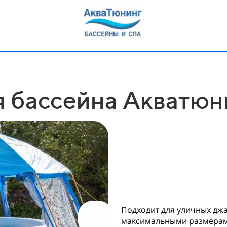
я бассейна Акватюни
Подходит для уличных джа
максимальными размерами