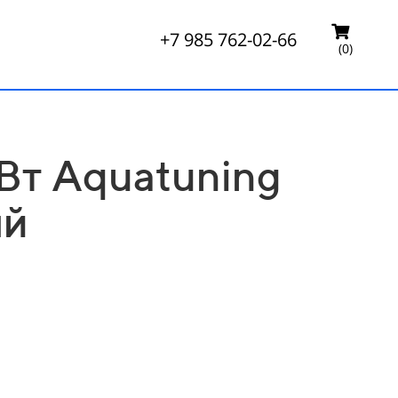
+7 985 762-02-66
(0)
кВт Aquatuning
ый