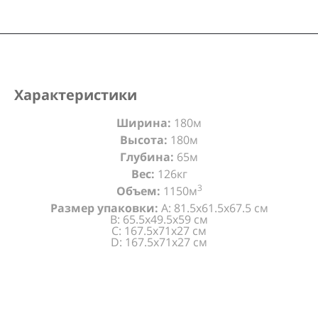
Характеристики
Ширина:
180м
Высота:
180м
Глубина:
65м
Вес:
126кг
3
Объем:
1150м
Размер упаковки:
A: 81.5х61.5х67.5 см
B: 65.5х49.5х59 см
C: 167.5х71х27 см
D: 167.5х71х27 см